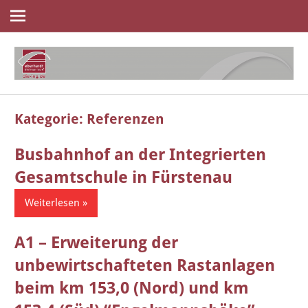
Navigation
Zum
Inhalt
springen
die
eberhardt
ingenieure
Kategorie:
Referenzen
Busbahnhof an der Integrierten
Gesamtschule in Fürstenau
Weiterlesen
A1 – Erweiterung der
unbewirtschafteten Rastanlagen
beim km 153,0 (Nord) und km