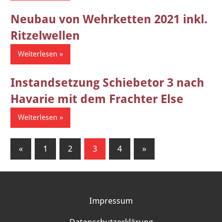
Neubau von Wehrketten 2021 inkl.
Ritzelwellen
Weiterlesen
Instandsetzung Schiebetor 3 nach
Havarie mit dem Frachter Else
Weiterlesen
Seitennummerierung
Vorherige
Nächste
«
1
2
3
4
»
Beiträge
Beiträge
der
Beiträge
Impressum
Datenschutzerklärung