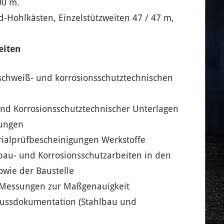
00 m.
d-Hohlkästen, Einzelstützweiten 47 / 47 m,
eiten
schweiß- und korrosionsschutztechnischen
nd Korrosionsschutztechnischer Unterlagen
ungen
rialprüfbescheinigungen Werkstoffe
lbau- und Korrosionsschutzarbeiten in den
owie der Baustelle
Messungen zur Maßgenauigkeit
lussdokumentation (Stahlbau und