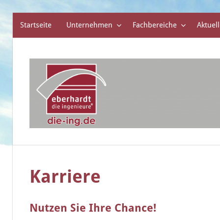
Startseite
Unternehmen
Fachbereiche
Aktuell
Zum
Inhalt
springen
die
eberhardt
ingenieure
Karriere
Nutzen Sie Ihre Chance!