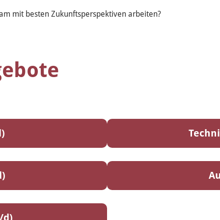
m mit besten Zukunftsperspektiven arbeiten?
gebote
)
Techni
)
Au
/d)