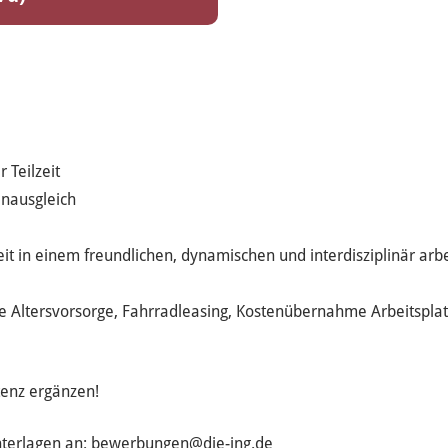
 Teilzeit
enausgleich
it in einem freundlichen, dynamischen und interdisziplinär ar
che Altersvorsorge, Fahrradleasing, Kostenübernahme Arbeitspla
tenz ergänzen!
unterlagen an: bewerbungen@die-ing.de