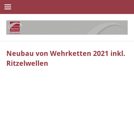
Navigation
Zum
Inhalt
springen
die
eberhardt
ingenieure
Neubau von Wehrketten 2021 inkl.
Ritzelwellen