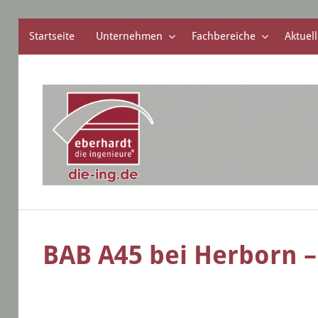
Startseite
Unternehmen
Fachbereiche
Aktuell
Zum
Inhalt
springen
die
eberhardt
ingenieure
BAB A45 bei Herborn 