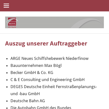
Navigation
Zum
Inhalt
springen
die
eberhardt
ingenieure
Auszug unserer Auftraggeber
ARGE Neues Schiffshebewerk Niederfinow
Bauunternehmen Max Bögl
Becker GmbH & Co. KG
C & E Consulting und Engineering GmbH
DEGES Deutsche Einheit Fernstraßenplanungs-
und -bau GmbH
Deutsche Bahn AG
Die Autobahn GmbH des Bundes