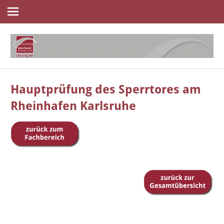
Navigation
Zum
Inhalt
springen
die
eberhardt
ingenieure
Hauptprüfung des Sperrtores am
Rheinhafen Karlsruhe