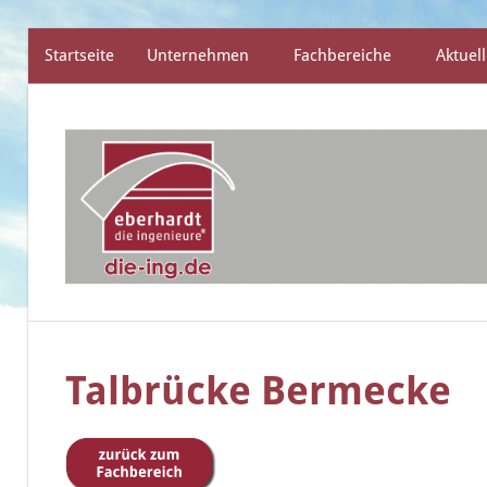
Startseite
Unternehmen
Fachbereiche
Aktuell
Zum
Inhalt
springen
die
eberhardt
ingenieure
Talbrücke Bermecke