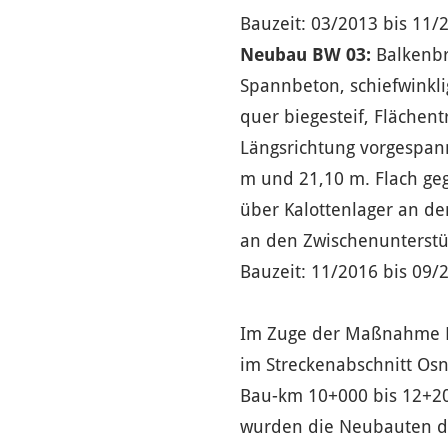
Bauzeit: 03/2013 bis 11/
Neubau BW 03:
Balkenbrü
Spannbeton, schiefwinklig
quer biegesteif, Flächent
Längsrichtung vorgespann
m und 21,10 m. Flach ge
über Kalottenlager an d
an den Zwischenunterstüt
Bauzeit: 11/2016 bis 09/
Im Zuge der Maßnahme 
im Streckenabschnitt Os
Bau-km 10+000 bis 12+20
wurden die Neubauten d