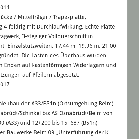
2014
cke / Mittelträger / Trapezplatte,
 4-feldrig mit Durchlaufwirkung, Echte Platte
ragwerk, 3-stegiger Vollquerschnitt in
t, Einzelstützweiten: 17,44 m, 19,96 m, 21,00
gründet. Die Lasten des Überbaus wurden
en Enden auf kastenförmigen Widerlagern und
zungen auf Pfeilern abgesetzt.
2017
Neubau der A33/B51n (Ortsumgehung Belm)
nabrück/Schinkel bis AS Osnabrück/Belm von
0 (A33) und 12+200 bis 16+687 (B51n)
er Bauwerke Belm 09 „Unterführung der K