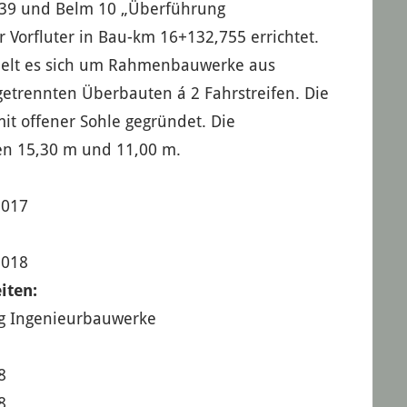
439 und Belm 10 „Überführung
r Vorfluter in Bau-km 16+132,755 errichtet.
elt es sich um Rahmenbauwerke aus
 getrennten Überbauten á 2 Fahrstreifen. Die
t offener Sohle gegründet. Die
en 15,30 m und 11,00 m.
2017
2018
iten:
g Ingenieurbauwerke
8
8