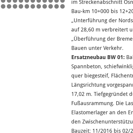
im Streckenabschnitt Os
Bau-km 10+000 bis 12+2
„Unterführung der Nords
auf 28,60 m verbreitert
„Überführung der Bremer
Bauen unter Verkehr.
Ersatzneubau BW 01:
Bal
Spannbeton, schiefwinklig
quer biegesteif, Flächentr
Längsrichtung vorgespann
17,02 m. Tiefgegründet 
Fußausrammung. Die Las
Elastomerlager an den E
den Zwischenunterstützun
Bauzeit: 11/2016 bis 02/