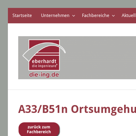
Startseite
Unternehmen
Fachbereiche
Aktuell
Zum
Inhalt
springen
die
eberhardt
ingenieure
A33/B51n Ortsumgeh