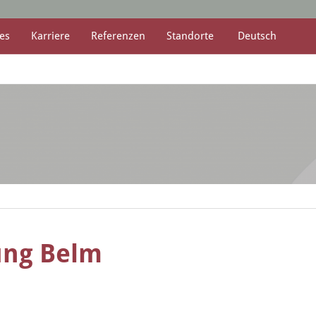
es
Karriere
Referenzen
Standorte
Deutsch
ung Belm