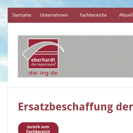
Startseite
Unternehmen
Fachbereiche
Aktuell
Zum
Inhalt
springen
die
eberhardt
ingenieure
Ersatzbeschaffung der