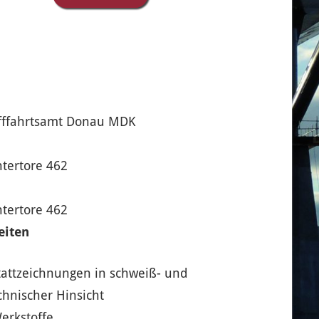
ifffahrtsamt Donau MDK
tertore 462
tertore 462
eiten
attzeichnungen in schweiß- und
chnischer Hinsicht
erkstoffe