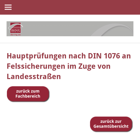
Navigation
Zum
Inhalt
springen
die
eberhardt
ingenieure
Hauptprüfungen nach DIN 1076 an
Felssicherungen im Zuge von
Landesstraßen