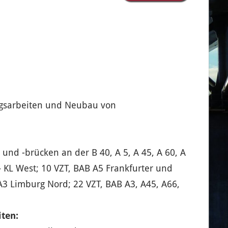
ngsarbeiten und Neubau von
und -brücken an der B 40, A 5, A 45, A 60, A
– KL West; 10 VZT, BAB A5 Frankfurter und
3 Limburg Nord; 22 VZT, BAB A3, A45, A66,
ten: