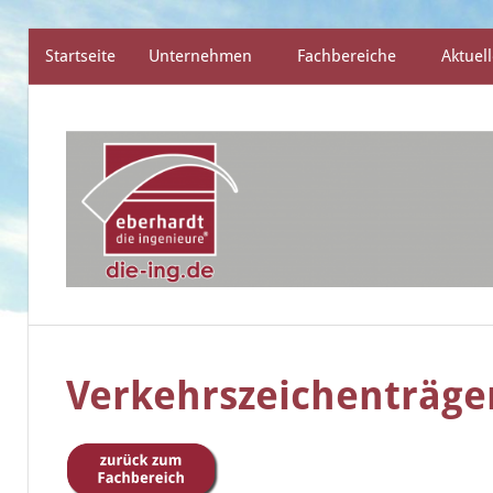
Startseite
Unternehmen
Fachbereiche
Aktuell
Zum
Inhalt
springen
die
eberhardt
ingenieure
Verkehrszeichenträge