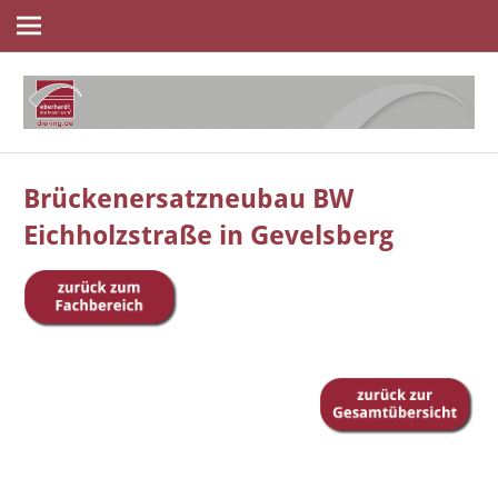
Navigation
Zum
Inhalt
springen
die
eberhardt
ingenieure
Brückenersatzneubau BW
Eichholzstraße in Gevelsberg