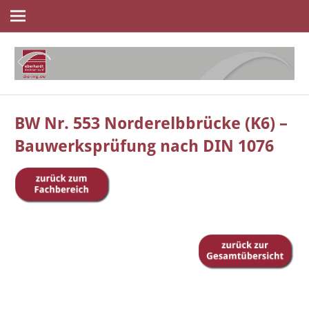
Navigation
Zum
Inhalt
springen
die
eberhardt
ingenieure
BW Nr. 553 Norderelbbrücke (K6) –
Bauwerksprüfung nach DIN 1076