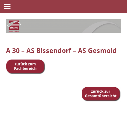
Navigation
Zum
Inhalt
springen
die
eberhardt
ingenieure
A 30 – AS Bissendorf – AS Gesmold